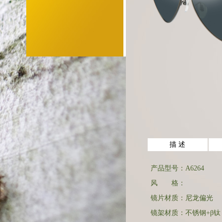
描 述
产品型号：
A6264
风 格：
镜片材质：尼龙偏光
镜架材质：不锈钢+β钛