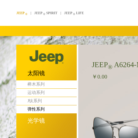
JEEP
|
JEEP
SPIRIT
|
JEEP
LIFE
®
®
®
JEEP
A6264-
®
太阳镜
￥0.00
榉木系列
运动系列
J钛系列
弹性系列
光学镜